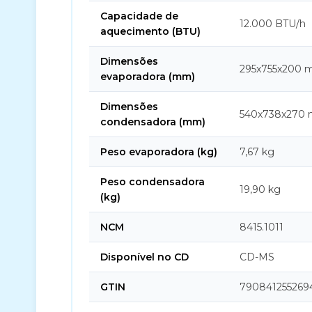
Capacidade de
12.000 BTU/h
aquecimento (BTU)
Dimensões
295x755x200
evaporadora (mm)
Dimensões
540x738x270
condensadora (mm)
Peso evaporadora (kg)
7,67 kg
Peso condensadora
19,90 kg
(kg)
NCM
8415.1011
Disponível no CD
CD-MS
GTIN
790841255269