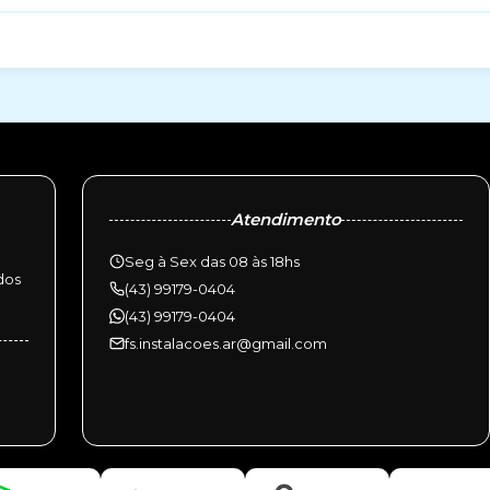
Atendimento
Seg à Sex das 08 às 18hs
dos
(43) 99179-0404
(43) 99179-0404
fs.instalacoes.ar@gmail.com