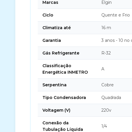
Marcas
Elgin
Ciclo
Quente e Frio
Climatiza até
16 m
Garantia
3 anos - 10 no
Gás Refrigerante
R-32
Classificação
A
Energética INMETRO
Serpentina
Cobre
Tipo Condensadora
Quadrada
Voltagem (V)
220v
Conexão da
1/4
Tubulação Líquida