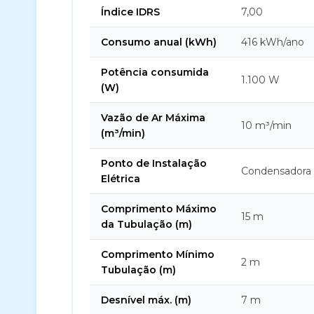
Índice IDRS
7,00
Consumo anual (kWh)
416 kWh/ano
Potência consumida
1.100 W
(W)
Vazão de Ar Máxima
10 m³/min
(m³/min)
Ponto de Instalação
Condensadora
Elétrica
Comprimento Máximo
15 m
da Tubulação (m)
Comprimento Mínimo
2 m
Tubulação (m)
Desnível máx. (m)
7 m