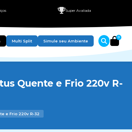
iços
Super Avaliada
0
a
Multi Split
Simule seu Ambiente
Btus Quente e Frio 220v R-
te e Frio 220v R-32