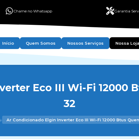
Chame no Whatsapp
Garantia Serv
Início
Quem Somos
Nossos Serviços
Nossa Loj
erter Eco III Wi-Fi 12000 
32
›
s
Ar Condicionado Elgin Inverter Eco III Wi-Fi 12000 Btus Quen