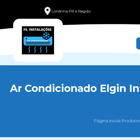
Londrina PR e Região
Ar Condicionado Elgin Inv
›
Página Inicial
Produto