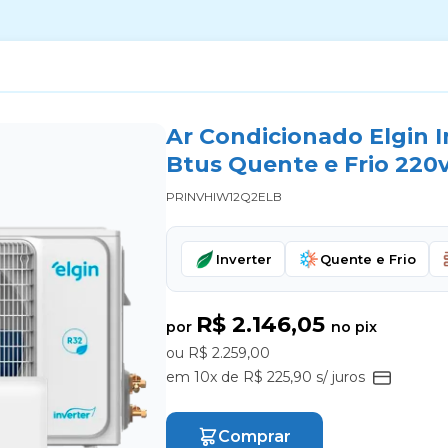
Ar Condicionado Elgin In
Btus Quente e Frio 220v
PRINVHIW12Q2ELB
Inverter
Quente e Frio
R$ 2.146,05
por
no pix
ou R$ 2.259,00
em 10x de R$ 225,90 s/ juros
Comprar