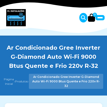
0
Ar Condicionado Gree Inverter
G-Diamond Auto Wi-Fi 9000
Btus Quente e Frio 220v R-32
Ar Condicionado Gree Inverter G-Diamond
Página
›
›
Produtos
Auto Wi-Fi 9000 Btus Quente e Frio 220v R-
Inicial
32