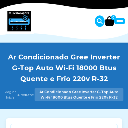
0
Ar Condicionado Gree Inverter
G-Top Auto Wi-Fi 18000 Btus
Quente e Frio 220v R-32
Página
Ar Condicionado Gree Inverter G-Top Auto
›
›
Produtos
Inicial
Wi-Fi 18000 Btus Quente e Frio 220v R-32