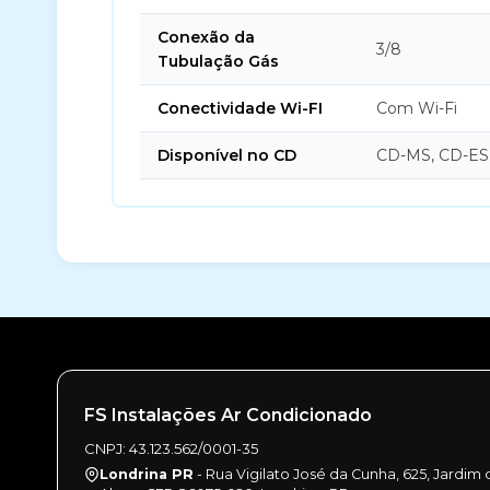
Conexão da
3/8
Tubulação Gás
Conectividade Wi-FI
Com Wi-Fi
Disponível no CD
CD-MS, CD-ES
FS Instalações Ar Condicionado
CNPJ: 43.123.562/0001-35
Londrina PR
- Rua Vigilato José da Cunha, 625, Jardim 