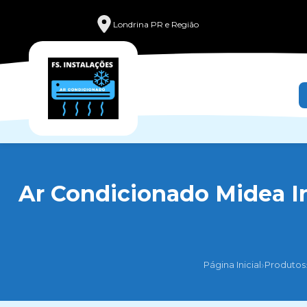
Londrina PR e Região
Ar Condicionado Midea In
›
Página Inicial
Produtos