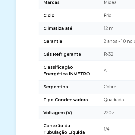
Marcas
Midea
Ciclo
Frio
Climatiza até
12 m
Garantia
2 anos - 10 no
Gás Refrigerante
R-32
Classificação
A
Energética INMETRO
Serpentina
Cobre
Tipo Condensadora
Quadrada
Voltagem (V)
220v
Conexão da
1/4
Tubulação Líquida