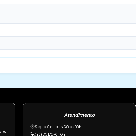
Atendimento
Seg à Sex das 08 às 18hs
dos
(43) 99179-0404