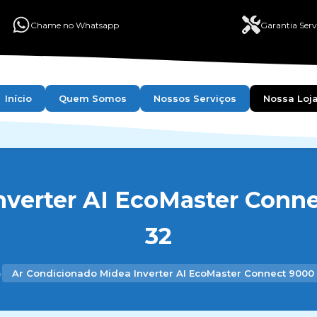
Chame no Whatsapp
Garantia Serv
Início
Quem Somos
Nossos Serviços
Nossa Loj
verter AI EcoMaster Conne
32
›
Ar Condicionado Midea Inverter AI EcoMaster Connect 9000 