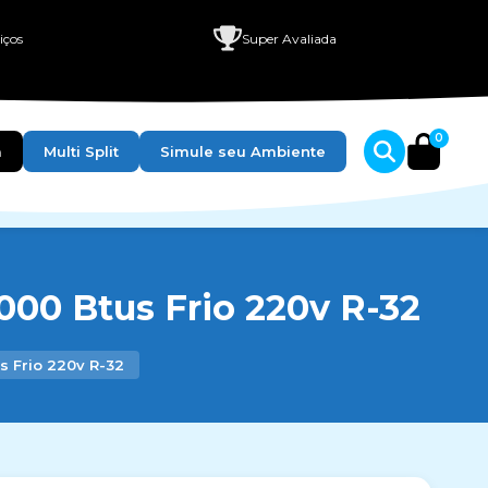
iços
Super Avaliada
0
a
Multi Split
Simule seu Ambiente
000 Btus Frio 220v R-32
s Frio 220v R-32