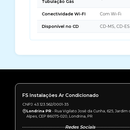
Tubulação Gás
Conectividade Wi-FI
Com Wi-Fi
Disponível no CD
CD-MS, CD-ES
FS Instalações Ar Condicionado
CNPJ: 43.123.562/0001-35
Londrina PR
- Rua Vigilato José da Cunha, 625, Jardim 
Alpes, CEP 86075-020, Londrina, PR
Redes Sociais