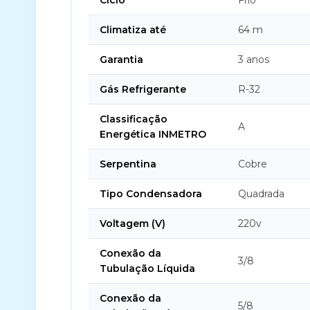
Ciclo
Frio
Climatiza até
64 m
Garantia
3 anos
Gás Refrigerante
R-32
Classificação
A
Energética INMETRO
Serpentina
Cobre
Tipo Condensadora
Quadrada
Voltagem (V)
220v
Conexão da
3/8
Tubulação Líquida
Conexão da
5/8