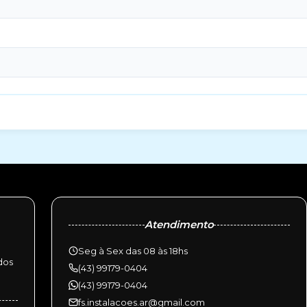
Atendimento
Seg à Sex das 08 às 18hs
dos
(43) 99179-0404
(43) 99179-0404
fs.instalacoes.ar@gmail.com