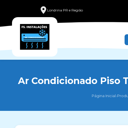
Londrina PR e Região
Ar Condicionado Piso T
›
Página Inicial
Produ