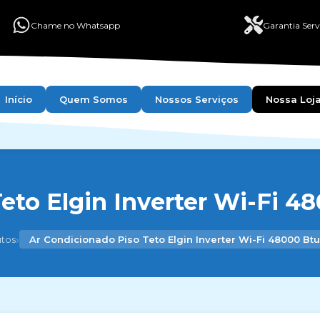
Chame no Whatsapp
Garantia Serv
Início
Quem Somos
Nossos Serviços
Nossa Loj
eto Elgin Inverter Wi-Fi 48
›
tos
Ar Condicionado Piso Teto Elgin Inverter Wi-Fi 48000 Btu