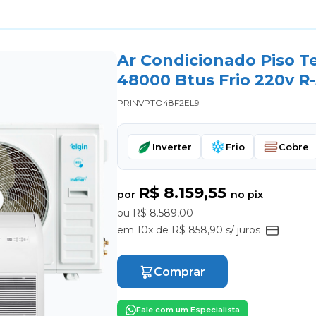
Ar Condicionado Piso Te
48000 Btus Frio 220v R
PRINVPTO48F2EL9
Inverter
Frio
Cobre
R$ 8.159,55
por
no pix
ou R$ 8.589,00
em 10x de R$ 858,90 s/ juros
Comprar
Fale com um Especialista