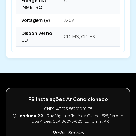
Energética
A
INMETRO
Voltagem (V)
220v
Disponível no
CD-MS, CD-ES
CD
FS Instalações Ar Condicionado
CNPJ: 43.123.562/0001-35
Londrina PR
- Rua Vigilato José da Cunha, 625, Jardim
dos Alpes, CEP 86075-020, Londrina, PR
Redes Sociais