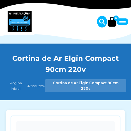
0
Cortina de Ar Elgin Compact
90cm 220v
Página
Cortina de Ar Elgin Compact 90cm
›
›
Produtos
Inicial
220v